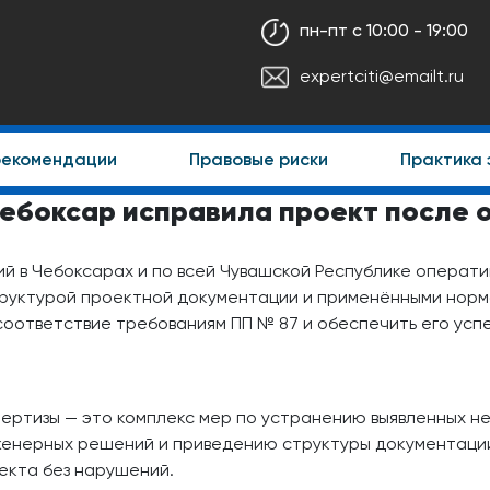
пн-пт с 10:00 - 19:00
expertciti@emailt.ru
рекомендации
Правовые риски
Практика 
Чебоксар исправила проект после 
ий в Чебоксарах и по всей Чувашской Республике операт
труктурой проектной документации и применёнными норм
соответствие требованиям ПП № 87 и обеспечить его усп
ертизы — это комплекс мер по устранению выявленных н
женерных решений и приведению структуры документаци
екта без нарушений.